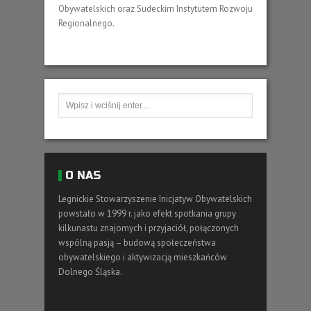
Obywatelskich oraz Sudeckim Instytutem Rozwoju
Regionalnego.
O NAS
Legnickie Stowarzyszenie Inicjatyw Obywatelskich
powstało w 1999 r. jako efekt spotkania grupy
kilkunastu znajomych i przyjaciół, połączonych
wspólną pasją – budową społeczeństwa
obywatelskiego i aktywizacją mieszkańców
Dolnego Śląska.