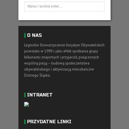
O NAS
Legnickie Stowarzyszenie Inicjatyw Obywatelskich
powstało w 1999 r. jako efekt spotkania grupy
kilkunastu znajomych i przyjaciół, połączonych
wspólną pasją – budową społeczeństwa
obywatelskiego i aktywizacją mieszkańców
Dolnego Śląska.
INTRANET
PRZYDATNE LINKI