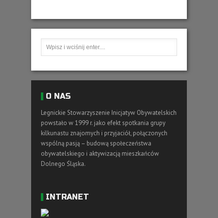
O NAS
Legnickie Stowarzyszenie Inicjatyw Obywatelskich
powstało w 1999 r. jako efekt spotkania grupy
kilkunastu znajomych i przyjaciół, połączonych
wspólną pasją – budową społeczeństwa
obywatelskiego i aktywizacją mieszkańców
Dolnego Śląska.
INTRANET