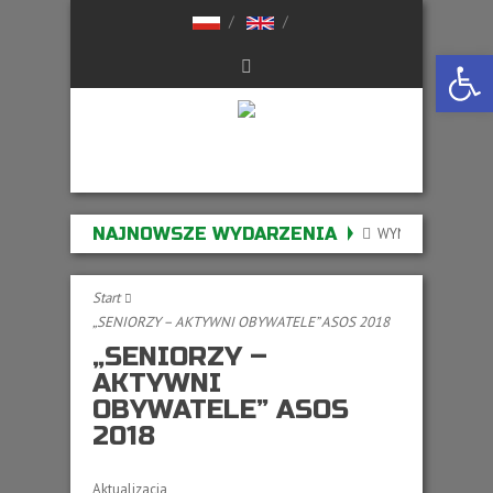
Otwórz 
NAJNOWSZE WYDARZENIA
WYNIKI NABORU W
Start
„SENIORZY – AKTYWNI OBYWATELE” ASOS 2018
„SENIORZY –
AKTYWNI
OBYWATELE” ASOS
2018
Aktualizacja