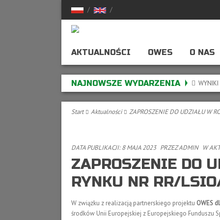
AKTUALNOŚCI
OWES
O NAS
O Ośrodku
LSIO – O
NAJNOWSZE WYDARZENIA
WYNIKI
Oferta
Media O 
Start
Aktualności
ZAPROSZENIE DO UDZIAŁU W R
Dokumenty Do Pobra
Sprawoz
Aktualności
Statut
DATA PUBLIKACJI: 8 MAJA 2023
PRZEZ
ADMIN
W
AKT
Skargi, Wnioski, Uwa
Nasz Zes
ZAPROSZENIE DO U
RYNKU NR RR/LSIO
Władze 
Nasza Hi
W związku z realizacją partnerskiego projektu
OWES dl
środków Unii Europejskiej z Europejskiego Fundusz
About LS