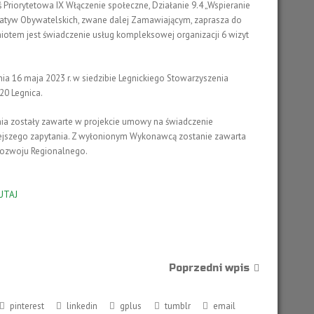
Priorytetowa IX Włączenie społeczne, Działanie 9.4 „Wspieranie
icjatyw Obywatelskich, zwane dalej Zamawiającym, zaprasza do
Wsparcia Finansowego
Wsparcie Realizacji IPR
Jaworskiego I
Dla Młodych
ŚLĄSK
Regionalny Ośrodek EFS
Doradztwo PZP
dmiotem jest świadczenie usług kompleksowej organizacji 6 wizyt
Komisja Oceny Wniosków
Złotoryjskiego
Aktywni Seniorzy – Aktywne
a 16 maja 2023 r. w siedzibie Legnickiego Stowarzyszenia
Archiwum
Społeczeństwo
ASOS 2014
20 Legnica.
ia zostały zawarte w projekcie umowy na świadczenie
niejszego zapytania. Z wyłonionym Wykonawcą zostanie zawarta
Rozwoju Regionalnego.
UTAJ
Poprzedni wpis
pinterest
linkedin
gplus
tumblr
email