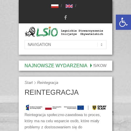
Otwórz 
NAJNOWSZE WYDARZENIA
WYNIKI NABORU WNIOSKÓW NR XLIV/2025/KOW
WYNIKI 
Start
Reintegracja
REINTEGRACJA
Reintegracja społeczno-zawodowa to proces,
który ma na celu wsparcie osób, które miały
problemy z dostosowaniem się do