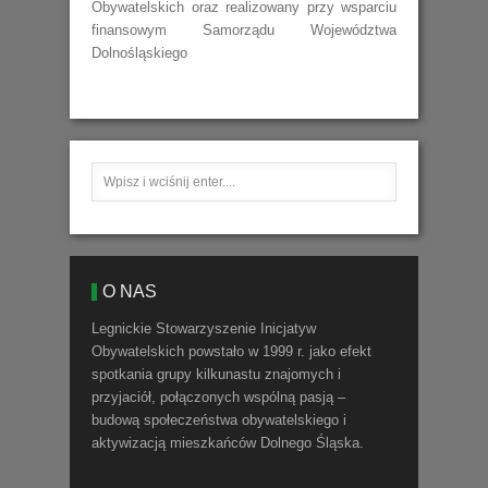
Obywatelskich oraz realizowany przy wsparciu
finansowym Samorządu Województwa
Dolnośląskiego
O NAS
Legnickie Stowarzyszenie Inicjatyw
Obywatelskich powstało w 1999 r. jako efekt
spotkania grupy kilkunastu znajomych i
przyjaciół, połączonych wspólną pasją –
budową społeczeństwa obywatelskiego i
aktywizacją mieszkańców Dolnego Śląska.