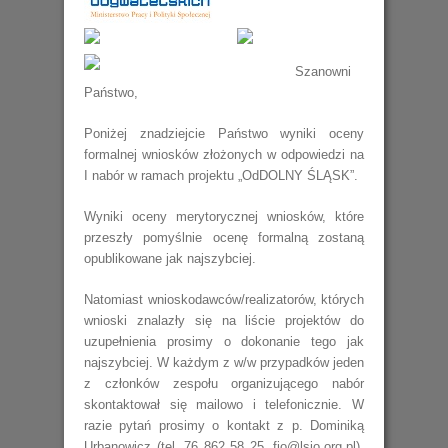
.
Szanowni
Państwo,
Poniżej znadziejcie Państwo wyniki oceny
formalnej wniosków złożonych w odpowiedzi na
I nabór w ramach projektu „OdDOLNY ŚLĄSK”.
Wyniki oceny merytorycznej wniosków, które
przeszły pomyślnie ocenę formalną zostaną
opublikowane jak najszybciej.
Natomiast wnioskodawców/realizatorów, których
wnioski znalazły się na liście projektów do
uzupełnienia prosimy o dokonanie tego jak
najszybciej. W każdym z w/w przypadków jeden
z członków zespołu organizującego nabór
skontaktował się mailowo i telefonicznie. W
razie pytań prosimy o kontakt z p. Dominiką
Urbanowicz (tel. 76 862 58 25, fio@lsio.org.pl).