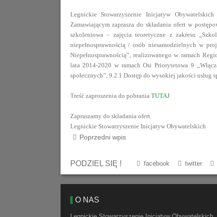
Legnickie Stowarzyszenie Inicjatyw Obywatelskic
Zamawiającym zaprasza do składania ofert w postępow
szkoleniowa – zajęcia teoretyczne z zakresu „Szk
niepełnosprawnością / osób niesamodzielnych w proj
Niepełnosprawnością”, realizowanego w ramach Reg
lata 2014-2020 w ramach Osi Priorytetowa 9 „Włącze
społecznych”, 9.2.1 Dostęp do wysokiej jakości usług 
Treść zaproszenia do pobrania
TUTAJ
Zapraszamy do składania ofert.
Legnickie Stowarzyszenie Inicjatyw Obywatelskich
Poprzedni wpis
PODZIEL SIĘ !
facebook
twitter
O NAS
Legnickie Stowarzyszenie Inicjatyw Obywatelskich