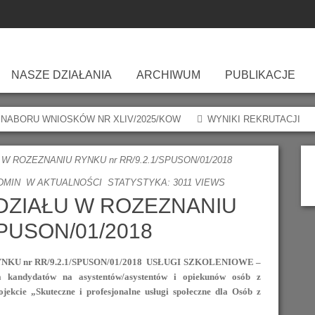
NASZE DZIAŁANIA
ARCHIWUM
PUBLIKACJE
as
DOWES
Kadra OWES
Legnicki Inkubator Organizacji
NGO/JST
 NABORU WNIOSKÓW NR XLIV/2025/KOW
WYNIKI REKRUTACJI
IO
Nasze Działania
Standardy OWES
Animacja
Pozarządowych
Partnerzy
Sfera Seniorów
Młodzież
W ROZEZNANIU RYNKU nr RR/9.2.1/SPUSON/01/2018
a
Projekty Partnerskie
Wsparte Podmioty
Reintegracja
Ścieżka Pozafinansowa
Sprawozdania Merytoryczne
Grantodawcy
Sfera Młodzieży
Seniorzy
DMIN
W
AKTUALNOŚCI
STATYSTYKA: 3011 VIEWS
Projekty Obecne
Doradztwo
Regulamin Wsparcia Finansowego
Rekrutacja
Sprawozdania Finansowe
Organizacje
„NOWE OTWARCIE (…)”
Doradztwo Ogólne
Rada
DZIAŁU W ROZEZNANIU
SPUSON/01/2018
Projekty Zakończone
Szkolenia
Umowa Szkoleniowo Doradcza
LEGNICA
NOWE OTWARCIE (…) POWIAT
Skuteczne I Profesjonalne Usługi
Doradztwo Kadrowe
O
Działania Towarzyszące
Wsparcie Finansowe
Rekrutacja Na Ścieżkę Finansową
(…)
„CZAS NA ZMIANY! Aktywizacja
Społeczne Dla Osób Z
SENIORZY – AKTYWNI
Przejrzystość
Doradztwo Biznesowe
U nr RR/9.2.1/SPUSON/01/2018 USŁUGI SZKOLENIOWE –
andydatów na asystentów/asystentów i opiekunów osób z
ia
Wniosek O Dofinansowanie
Integracja Praca.”
Usługi Opiekuńcze I Asystenckie
Niepełnosprawnością
OBYWATELE ASOS 2018
RADY SENIORÓW NA DŚ
Doradztwo Finansowe
jekcie „Skuteczne i profesjonalne usługi społeczne dla Osób z
Miejsc Pracy
Umowa O Udzielenie Wsparcia
Dla Pow. Jaworskiego I
Rozwiń Skrzydła – Dotacje Dla
FIO 2014-16/OdDOLNY ŚLĄSK
Doradztwo Innowacyjne