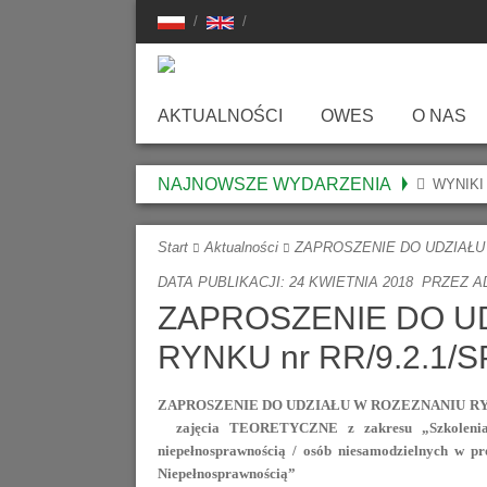
AKTUALNOŚCI
OWES
O NAS
O Ośrodku
LSIO – O N
NAJNOWSZE WYDARZENIA
WYNIKI
Oferta
Media O LS
Start
Aktualności
ZAPROSZENIE DO UDZIAŁU 
Dokumenty Do Pobrania
Sprawozdani
DATA PUBLIKACJI: 24 KWIETNIA 2018
PRZEZ
A
Aktualności
Statut
ZAPROSZENIE DO U
RYNKU nr RR/9.2.1/
Skargi, Wnioski, Uwagi
Nasz Zespół
Władze LSI
ZAPROSZENIE DO UDZIAŁU W ROZEZNANIU RYNK
zajęcia TEORETYCZNE z zakresu „Szkolenia k
Nasza Histor
niepełnosprawnością / osób niesamodzielnych w pro
Niepełnosprawnością”
About LSIO