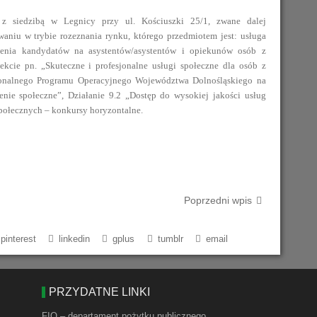
h z siedzibą w Legnicy przy ul. Kościuszki 25/1, zwane dalej
Finansowego
Wsparcie Realizacji IPR
Złotoryjskiego
Młodych
Regionalny Ośrodek EFS
Doradztwo PZP
aniu w trybie rozeznania rynku, którego przedmiotem jest: usługa
olenia kandydatów na asystentów/asystentów i opiekunów osób z
Komisja Oceny Wniosków
Aktywni Seniorzy – Aktywne
ekcie pn. „Skuteczne i profesjonalne usługi społeczne dla osób z
Archiwum
Społeczeństwo
ASOS 2014
ionalnego Programu Operacyjnego Województwa Dolnośląskiego na
nie społeczne”, Działanie 9.2 „Dostęp do wysokiej jakości usług
społecznych – konkursy horyzontalne.
Poprzedni wpis
pinterest
linkedin
gplus
tumblr
email
PRZYDATNE LINKI
FIO – departament pożytku publicznego