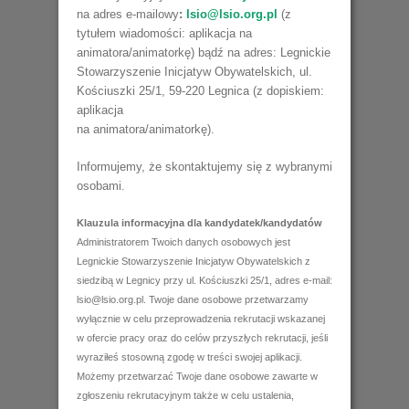
na adres e-mailowy
:
lsio@lsio.org.pl
(z
tytułem wiadomości: aplikacja na
animatora/animatorkę) bądź na adres: Legnickie
Stowarzyszenie Inicjatyw Obywatelskich, ul.
Kościuszki 25/1, 59-220 Legnica (z dopiskiem:
aplikacja
na animatora/animatorkę).
Informujemy, że skontaktujemy się z wybranymi
osobami.
Klauzula informacyjna dla kandydatek/kandydatów
Administratorem Twoich danych osobowych jest
Legnickie Stowarzyszenie Inicjatyw Obywatelskich z
siedzibą w Legnicy przy ul. Kościuszki 25/1, adres e-mail:
lsio@lsio.org.pl. Twoje dane osobowe przetwarzamy
wyłącznie w celu przeprowadzenia rekrutacji wskazanej
w ofercie pracy oraz do celów przyszłych rekrutacji, jeśli
wyraziłeś stosowną zgodę w treści swojej aplikacji.
Możemy przetwarzać Twoje dane osobowe zawarte w
zgłoszeniu rekrutacyjnym także w celu ustalenia,