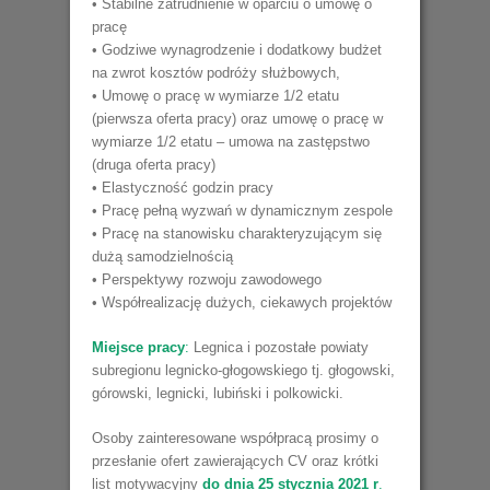
• Stabilne zatrudnienie w oparciu o umowę o
pracę
• Godziwe wynagrodzenie i dodatkowy budżet
na zwrot kosztów podróży służbowych,
• Umowę o pracę w wymiarze 1/2 etatu
(pierwsza oferta pracy) oraz umowę o pracę w
wymiarze 1/2 etatu – umowa na zastępstwo
(druga oferta pracy)
• Elastyczność godzin pracy
• Pracę pełną wyzwań w dynamicznym zespole
• Pracę na stanowisku charakteryzującym się
dużą samodzielnością
• Perspektywy rozwoju zawodowego
• Współrealizację dużych, ciekawych projektów
Miejsce pracy
:
Legnica i pozostałe powiaty
subregionu legnicko-głogowskiego tj. głogowski,
górowski, legnicki, lubiński i polkowicki.
Osoby zainteresowane współpracą prosimy o
przesłanie ofert zawierających CV oraz krótki
list motywacyjny
do dnia
25 stycznia 2021 r
.