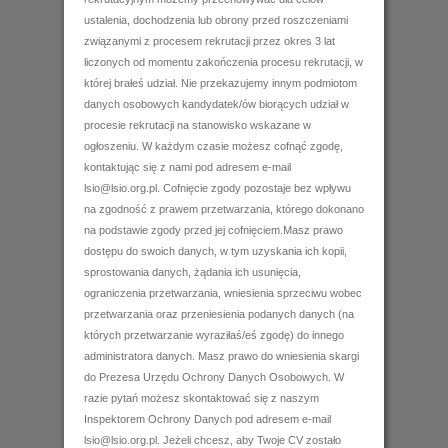
ustalenia, dochodzenia lub obrony przed roszczeniami
związanymi z procesem rekrutacji przez okres 3 lat
liczonych od momentu zakończenia procesu rekrutacji, w
której brałeś udział. Nie przekazujemy innym podmiotom
danych osobowych kandydatek/ów biorących udział w
procesie rekrutacji na stanowisko wskazane w
ogłoszeniu. W każdym czasie możesz cofnąć zgodę,
kontaktując się z nami pod adresem e-mail
lsio@lsio.org.pl. Cofnięcie zgody pozostaje bez wpływu
na zgodność z prawem przetwarzania, którego dokonano
na podstawie zgody przed jej cofnięciem.Masz prawo
dostępu do swoich danych, w tym uzyskania ich kopii,
sprostowania danych, żądania ich usunięcia,
ograniczenia przetwarzania, wniesienia sprzeciwu wobec
przetwarzania oraz przeniesienia podanych danych (na
których przetwarzanie wyraziłaś/eś zgodę) do innego
administratora danych. Masz prawo do wniesienia skargi
do Prezesa Urzędu Ochrony Danych Osobowych. W
razie pytań możesz skontaktować się z naszym
Inspektorem Ochrony Danych pod adresem e-mail
lsio@lsio.org.pl. Jeżeli chcesz, aby Twoje CV zostało