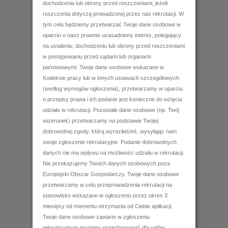
dochodzenia lub obrony przed roszczeniami, jeżeli
roszczenia dotyczą prowadzonej przez nas rekrutacji. W
tym celu będziemy przetwarzać Twoje dane osobowe w
oparciu o nasz prawnie uzasadniony interes, polegający
na ustaleniu, dochodzeniu lub obrony przed roszczeniami
w postępowaniu przed sądami lub organami
państwowymi. Twoje dane osobowe wskazane w
Kodeksie pracy lub w innych ustawach szczegółowych
(według wymogów ogłoszenia), przetwarzamy w oparciu
o przepisy prawa i ich podanie jest konieczne do wzięcia
udziału w rekrutacji. Pozostałe dane osobowe (np. Twój
wizerunek) przetwarzamy na podstawie Twojej
dobrowolnej zgody, którą wyraziłaś/eś, wysyłając nam
swoje zgłoszenie rekrutacyjne. Podanie dobrowolnych
danych nie ma wpływu na możliwość udziału w rekrutacji.
Nie przekazujemy Twoich danych osobowych poza
Europejski Obszar Gospodarczy. Twoje dane osobowe
przetwarzamy w celu przeprowadzenia rekrutacji na
stanowisko wskazane w ogłoszeniu przez okres 3
miesięcy od momentu otrzymania od Ciebie aplikacji.
Twoje dane osobowe zawarte w zgłoszeniu
rekrutacyjnym możemy przechowywać dla celów