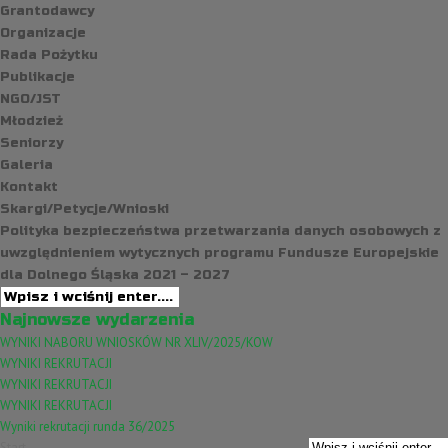
Grantodawcy
Organizacje
Rada Pożytku
Publikacje
NGO/JST
Młodzież
Seniorzy
Galeria
Kontakt
Skargi/Petycje/Wnioski
Polityka bezpieczeństwa przetwarzania danych osobowych z
uwzględnieniem wytycznych programu Fundusze Europejskie
dla Dolnego Śląska 2021 – 2027
Najnowsze wydarzenia
WYNIKI NABORU WNIOSKÓW NR XLIV/2025/KOW
WYNIKI REKRUTACJI
WYNIKI REKRUTACJI
WYNIKI REKRUTACJI
Wyniki rekrutacji runda 36/2025
Start