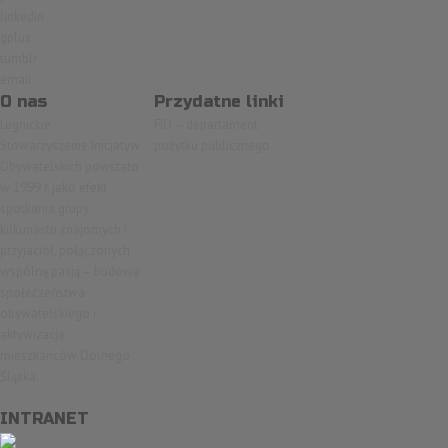
linkedin
gplus
tumblr
email
O nas
Przydatne linki
Legnickie
FIO – departament
Stowarzyszenie Inicjatyw
pożytku publicznego
Obywatelskich powstało
w 1999 r. jako efekt
spotkania grupy
kilkunastu znajomych i
przyjaciół, połączonych
wspólną pasją – budową
społeczeństwa
obywatelskiego i
aktywizacją
mieszkańców Dolnego
Śląska.
INTRANET