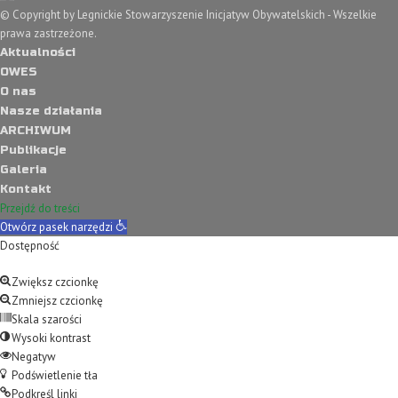
© Copyright by Legnickie Stowarzyszenie Inicjatyw Obywatelskich - Wszelkie
prawa zastrzeżone.
Aktualności
OWES
O nas
Nasze działania
ARCHIWUM
Publikacje
Galeria
Kontakt
Przejdź do treści
Otwórz pasek narzędzi
Dostępność
Zwiększ czcionkę
Zmniejsz czcionkę
Skala szarości
Wysoki kontrast
Negatyw
Podświetlenie tła
Podkreśl linki