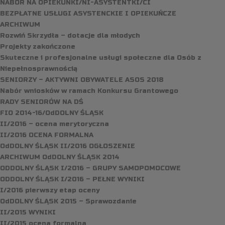
NABÓR NA OPIEKUNKI/NI-ASYSTENTKI/CI
BEZPŁATNE USŁUGI ASYSTENCKIE I OPIEKUŃCZE
ARCHIWUM
Rozwiń Skrzydła – dotacje dla młodych
Projekty zakończone
Skuteczne i profesjonalne usługi społeczne dla Osób z
Niepełnosprawnością
SENIORZY – AKTYWNI OBYWATELE ASOS 2018
Nabór wniosków w ramach Konkursu Grantowego
RADY SENIORÓW NA DŚ
FIO 2014-16/OdDOLNY ŚLĄSK
II/2016 – ocena merytoryczna
II/2016 OCENA FORMALNA
OdDOLNY ŚLĄSK II/2016 OGŁOSZENIE
ARCHIWUM OdDOLNY ŚLĄSK 2014
ODDOLNY ŚLĄSK I/2016 – GRUPY SAMOPOMOCOWE
ODDOLNY ŚLĄSK I/2016 – PEŁNE WYNIKI
I/2016 pierwszy etap oceny
OdDOLNY ŚLĄSK 2015 – Sprawozdanie
II/2015 WYNIKI
II/2015 ocena formalna