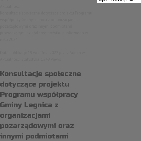
Aktualności
Konsultacje społeczne dotyczące projektu Programu
współpracy Gminy Legnica z organizacjami
pozarządowymi oraz innymi podmiotami
prowadzącymi działalność pożytku publicznego w
roku 2023
Data publikacji: 19 września 2022
przez
Admin
w
Aktualności
Statystyka: 1549 Views
Konsultacje społeczne
dotyczące projektu
Programu współpracy
Gminy Legnica z
organizacjami
pozarządowymi oraz
innymi podmiotami