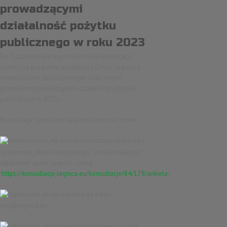
prowadzącymi
działalność pożytku
publicznego w roku 2023
Do 5 października tego roku trwają konsultacje
społeczne programu współpracy Gminy Legnica z
organizacjami pozarządowymi oraz innymi
podmiotami prowadzącymi działalność pożytku
publicznego w 2023 r.
Konsultacje społeczne są prowadzone w formie:
elektronicznej, na stronie konsultacje.legnica.eu
za pomocą „okna dialogowego”, umożliwiającego
zgłaszanie opinii, sugestii i uwag
(
https://konsultacje.legnica.eu/konsultacje/84/179/ankieta
)
zgłaszania uwag mailowo na adres:
oks@legnica.eu;
zgłaszania uwag korespondencyjnie na adres