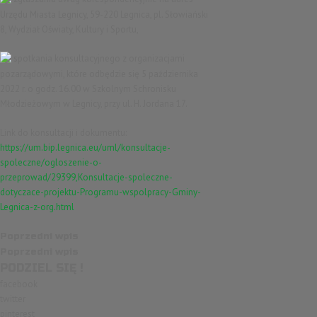
Urzędu Miasta Legnicy, 59-220 Legnica, pl. Słowiański
8, Wydział Oświaty, Kultury i Sportu,
spotkania konsultacyjnego z organizacjami
pozarządowymi, które odbędzie się 5 października
2022 r. o godz. 16.00 w Szkolnym Schronisku
Młodzieżowym w Legnicy, przy ul. H. Jordana 17.
Link do konsultacji i dokumentu:
https://um.bip.legnica.eu/uml/konsultacje-
spoleczne/ogloszenie-o-
przeprowad/29399,Konsultacje-spoleczne-
dotyczace-projektu-Programu-wspolpracy-Gminy-
Legnica-z-org.html
Poprzedni wpis
Poprzedni wpis
PODZIEL SIĘ !
facebook
twitter
pinterest