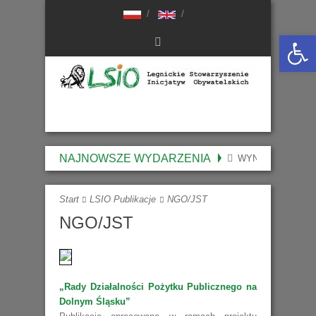
Otwórz 
NAJNOWSZE WYDARZENIA
WYNIKI NABORU 
Start
LSIO Publikacje
NGO/JST
NGO/JST
„Rady Działalności Pożytku Publicznego na
Dolnym Śląsku”