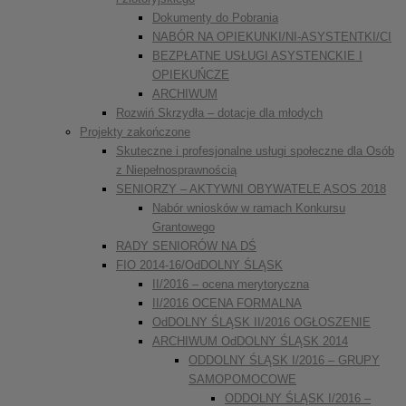
Dokumenty do Pobrania
NABÓR NA OPIEKUNKI/NI-ASYSTENTKI/CI
BEZPŁATNE USŁUGI ASYSTENCKIE I
OPIEKUŃCZE
ARCHIWUM
Rozwiń Skrzydła – dotacje dla młodych
Projekty zakończone
Skuteczne i profesjonalne usługi społeczne dla Osób
z Niepełnosprawnością
SENIORZY – AKTYWNI OBYWATELE ASOS 2018
Nabór wniosków w ramach Konkursu
Grantowego
RADY SENIORÓW NA DŚ
FIO 2014-16/OdDOLNY ŚLĄSK
II/2016 – ocena merytoryczna
II/2016 OCENA FORMALNA
OdDOLNY ŚLĄSK II/2016 OGŁOSZENIE
ARCHIWUM OdDOLNY ŚLĄSK 2014
ODDOLNY ŚLĄSK I/2016 – GRUPY
SAMOPOMOCOWE
ODDOLNY ŚLĄSK I/2016 –