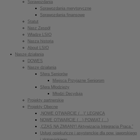
Sprawozdania
Sprawozdania merytoryczne
Sprawozdania finansowe
Statut
Nasz Zespół
Władze LSIO
Nasza historia
About LSIO
Nasze działania
DOWES
Nasze działania
Sfera Seniorów
Miejsca Przyjazne Seniorom
Sfera Młodzieży
Młodzi Decydują
Projekty partnerskie
Projekty Obecne
„NOWE OTWARCIE (…)” LEGNICA
NOWE OTWARCIE (…) POWIAT (…)
„CZAS NA ZMIANY! Aktywizacja Integracja Praca.”
Usługi opiekuńcze i asystenckie dla pow. jaworskiego
i złotoryjskiego