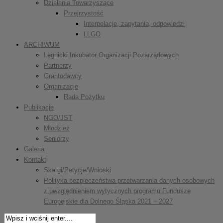
Działania Towarzyszące
Przejrzystość
Interpelacje, zapytania, odpowiedzi
LLGO
ARCHIWUM
Legnicki Inkubator Organizacji Pozarządowych
Partnerzy
Grantodawcy
Organizacje
Rada Pożytku
Publikacje
NGO/JST
Młodzież
Seniorzy
Galeria
Kontakt
Skargi/Petycje/Wnioski
Polityka bezpieczeństwa przetwarzania danych osobowych
z uwzględnieniem wytycznych programu Fundusze
Europejskie dla Dolnego Śląska 2021 – 2027