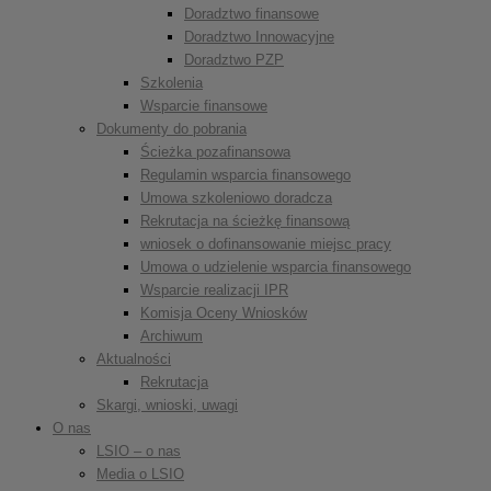
Doradztwo finansowe
Doradztwo Innowacyjne
Doradztwo PZP
Szkolenia
Wsparcie finansowe
Dokumenty do pobrania
Ścieżka pozafinansowa
Regulamin wsparcia finansowego
Umowa szkoleniowo doradcza
Rekrutacja na ścieżkę finansową
wniosek o dofinansowanie miejsc pracy
Umowa o udzielenie wsparcia finansowego
Wsparcie realizacji IPR
Komisja Oceny Wniosków
Archiwum
Aktualności
Rekrutacja
Skargi, wnioski, uwagi
O nas
LSIO – o nas
Media o LSIO