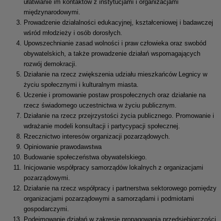
ułatwianie im kontaktów z instytucjami i organizacjami
międzynarodowymi.
Prowadzenie działalności edukacyjnej, kształceniowej i badawczej
wśród młodzieży i osób dorosłych.
Upowszechnianie zasad wolności i praw człowieka oraz swobód
obywatelskich, a także prowadzenie działań wspomagających
rozwój demokracji.
Działanie na rzecz zwiększenia udziału mieszkańców Legnicy w
życiu społecznymi i kulturalnym miasta.
Uczenie i promowanie postaw prospołecznych oraz działanie na
rzecz świadomego uczestnictwa w życiu publicznym.
Działanie na rzecz przejrzystości życia publicznego. Promowanie i
wdrażanie modeli konsultacji i partycypacji społecznej.
Rzecznictwo interesów organizacji pozarządowych.
Opiniowanie prawodawstwa
Budowanie społeczeństwa obywatelskiego.
Inicjowanie współpracy samorządów lokalnych z organizacjami
pozarządowymi.
Działanie na rzecz współpracy i partnerstwa sektorowego pomiędzy
organizacjami pozarządowymi a samorządami i podmiotami
gospodarczymi.
Podejmowanie działań w zakresie propagowania przedsiębiorczości