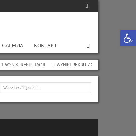
Otwórz 
GALERIA
KONTAKT
Skargi/Petycje/Wnioski
WYNIKI REKRUTACJI
WYNIKI REKRUTACJI
WYNIKI REKRU
Miejsca Przyjazne Seniorom
Polityka Bezpieczeństwa
Młodzi Decydują
Przetwarzania Danych
 Pożytku
Osobowych Z Uwzględnieniem
Wytycznych Programu Fundusze
Nabór Wniosków W Ramach
Interpelacje, Zapytania,
Europejskie Dla Dolnego Śląska
Dokumenty Do Pobrania
Konkursu Grantowego
Odpowiedzi
LLGO
2021 – 2027