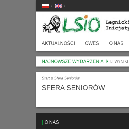
AKTUALNOŚCI
OWES
O NAS
O Ośrodku
LSIO – O N
NAJNOWSZE WYDARZENIA
WYNIKI
Oferta
Media O LS
Start
Sfera Seniorów
Dokumenty Do Pobrania
Sprawozdani
SFERA SENIORÓW
Aktualności
Statut
Skargi, Wnioski, Uwagi
Nasz Zespół
Władze LSI
O NAS
Nasza Histor