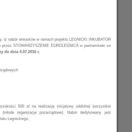
Miejsc Pracy
Umowa O Udzielenie Wsparcia
Dla Pow. Jaworskiego I
Rozwiń Skrzydła – Dotacje Dla
FIO 2014-16/OdDOLNY ŚLĄSK
Doradztwo Innowacyjne
.
Finansowego
Wsparcie Realizacji IPR
Złotoryjskiego
Młodych
Regionalny Ośrodek EFS
Doradztwo PZP
Komisja Oceny Wniosków
Aktywni Seniorzy – Aktywne
emy, iż nabór wniosków w ramach projektu LEGNICKI INKUBATOR
 przez STOWARZYSZENIE EUROLEGNICA w partnerstwie ze
Archiwum
Społeczeństwo
ASOS 2014
y do dnia 4.07.2016 r.
arządowych
kości 500 zł na realizację inicjatywy oddolnej (wszystkie
ji (młode organizacje pozarządowe). Nabór dedykowany jest
atu Legnickiego,