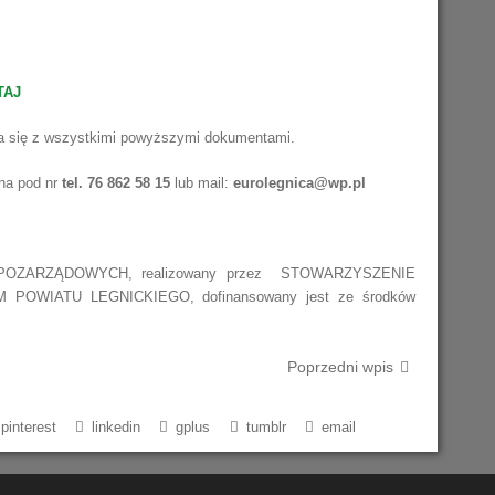
TAJ
a się z wszystkimi powyższymi dokumentami.
na pod nr
tel. 76 862 58 15
lub mail:
eurolegnica@wp.pl
 POZARZĄDOWYCH, realizowany przez STOWARZYSZENIE
 POWIATU LEGNICKIEGO, dofinansowany jest ze środków
Poprzedni wpis
pinterest
linkedin
gplus
tumblr
email