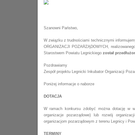
About LSIO
Szanowni Państwo,
W związku z trudnościami technicznymi informuj
ORGANIZACJI POZARZĄDOWYCH, realizowanego
Starostwem Powiatu Legnickiego
został przedłużon
Pozdrawiamy
Zespół projektu Legnicki Inkubator Organizacji Poz
Poniżej informacje o naborze
DOTACJA
W ramach konkursu zdobyć można dotację w wyso
organizacje pozarządowe) lub rozwój organizac
organizacjom pozarządowym z terenu Legnicy i Powi
TERMINY