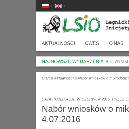
AKTUALNOŚCI
OWES
O NAS
O Ośrodku
LSIO – O N
NAJNOWSZE WYDARZENIA
WYNIKI
Oferta
Media O LS
Start
Aktualności
Nabór wniosków o mikrodotacj
Dokumenty Do Pobrania
Sprawozdani
Aktualności
Statut
DATA PUBLIKACJI: 27 CZERWCA 2016
PRZEZ
G
Skargi, Wnioski, Uwagi
Nasz Zespół
Nabór wniosków o mik
4.07.2016
Władze LSI
Nasza Histor