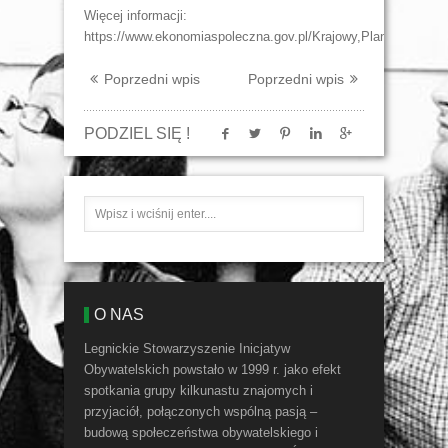
Więcej informacji:
https://www.ekonomiaspoleczna.gov.pl/Krajowy,Plan,Odbudowy
Poprzedni wpis
Poprzedni wpis
PODZIEL SIĘ !
O NAS
Legnickie Stowarzyszenie Inicjatyw
Obywatelskich powstało w 1999 r. jako efekt
spotkania grupy kilkunastu znajomych i
przyjaciół, połączonych wspólną pasją –
budową społeczeństwa obywatelskiego i