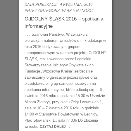
DATA PUBLIKACJI: 4 KWIETNIA, 2016
PRZEZ GRZEGORZ
W
AKTUALNOŚCI
OdDOLNY ŚLĄSK 2016 – spotkania
informacyjne
. . . Szanowni Państwo, W związku z
pierwszym naborem wniosków o mikrodotacje w
roku 2016 dedykowanym grupom
samopomocowym w ramach projektu OdDOLNY
ŚLĄSK, realizowanego przez Legnickie
Stowarzyszenie Inicjatyw Obywatelskich i
Fundację „Wrzosowa Kraina” serdecznie
zapraszamy organizacje pozarządowe oraz
przedstawicieli grup samopomocowych na
spotkania informacyjne, które odbędą się: – 6
kwietnia 2016 roku o godzinie 15.30 w Urzędzie
Miasta Złotoryi, przy placu Orląt Lwowskich 1,
sala nr 10 – 7 kwietnia 2016 roku o godzinie
14:00 w Starostwie Powiatowym w Legnicy,
Plac Słowiański 1., sala nr 336 Do złożenia
wniosku
CZYTAJ DALEJ