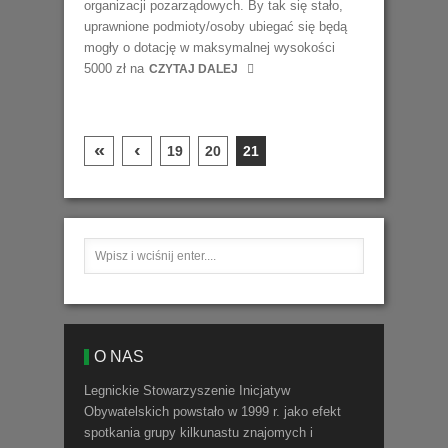
organizacji pozarządowych. By tak się stało,
uprawnione podmioty/osoby ubiegać się będą
mogły o dotację w maksymalnej wysokości
5000 zł na
CZYTAJ DALEJ
«
‹
19
20
21
O NAS
Legnickie Stowarzyszenie Inicjatyw
Obywatelskich powstało w 1999 r. jako efekt
spotkania grupy kilkunastu znajomych i