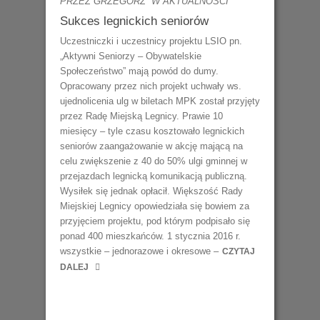
PRZEZ GRZEGORZ
W
AKTUALNOŚCI
Sukces legnickich seniorów
Uczestniczki i uczestnicy projektu LSIO pn.
„Aktywni Seniorzy – Obywatelskie
Społeczeństwo” mają powód do dumy.
Opracowany przez nich projekt uchwały ws.
ujednolicenia ulg w biletach MPK został przyjęty
przez Radę Miejską Legnicy. Prawie 10
miesięcy – tyle czasu kosztowało legnickich
seniorów zaangażowanie w akcję mającą na
celu zwiększenie z 40 do 50% ulgi gminnej w
przejazdach legnicką komunikacją publiczną.
Wysiłek się jednak opłacił. Większość Rady
Miejskiej Legnicy opowiedziała się bowiem za
przyjęciem projektu, pod którym podpisało się
ponad 400 mieszkańców. 1 stycznia 2016 r.
wszystkie – jednorazowe i okresowe –
CZYTAJ
DALEJ