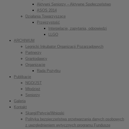
Aktywni Seniorzy – Aktywne Społeczeństwo
ASOS 2014
Działania Towarzyszące
Przejrzystość
Interpelacje, zapytania, odpowiedzi
LLGO
ARCHIWUM
Legnicki Inkubator Organizacji Pozarządowych
Partnerzy
Grantodawcy
Organizacje
Rada Pożytku
Publikacje
NGO/JST
Młodzież
Seniorzy
Galeria
Kontakt
Skargi/Petycje/Wnioski
Polityka bezpieczeństwa przetwarzania danych osobowych
z uwzględnieniem wytycznych programu Fundusze