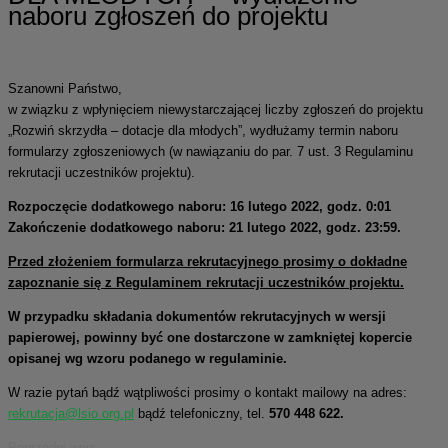
naboru zgłoszeń do projektu
Szanowni Państwo,
w związku z wpłynięciem niewystarczającej liczby zgłoszeń do projektu
„Rozwiń skrzydła – dotacje dla młodych”, wydłużamy termin naboru
formularzy zgłoszeniowych (w nawiązaniu do par. 7 ust. 3 Regulaminu
rekrutacji uczestników projektu).
Rozpoczęcie dodatkowego naboru: 16 lutego 2022, godz. 0:01
Zakończenie dodatkowego naboru: 21 lutego 2022, godz. 23:59.
Przed złożeniem formularza rekrutacyjnego prosimy o dokładne
zapoznanie się z Regulaminem rekrutacji uczestników projektu.
W przypadku składania dokumentów rekrutacyjnych w wersji
papierowej, powinny być one dostarczone w zamkniętej kopercie
opisanej wg wzoru podanego w regulaminie.
W razie pytań bądź wątpliwości prosimy o kontakt mailowy na adres:
rekrutacja@lsio.org.pl
bądź telefoniczny, tel.
570 448 622.
Poprzedni wpis