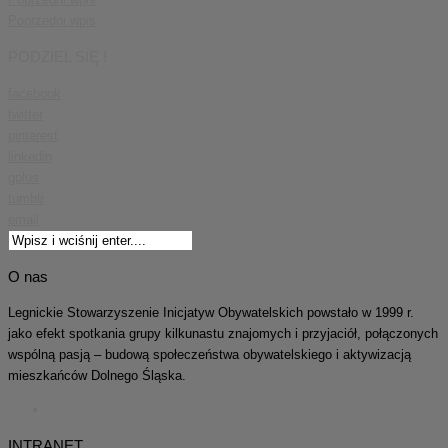
Poprzedni wpis
PODZIEL SIĘ !
facebook
twitter
pinterest
linkedin
gplus
tumblr
email
O nas
Legnickie Stowarzyszenie Inicjatyw Obywatelskich powstało w 1999 r.
jako efekt spotkania grupy kilkunastu znajomych i przyjaciół, połączonych
wspólną pasją – budową społeczeństwa obywatelskiego i aktywizacją
mieszkańców Dolnego Śląska.
INTRANET