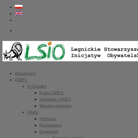
Aktualności
OWES
O Ośrodku
Kadra OWES
Standardy OWES
Wsparte podmioty
Oferta
Animacja
Reintegracja
Doradztwo