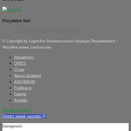
Przydatne linki
FIO – departament pożytku publicznego
© Copyright by Legnickie Stowarzyszenie Inicjatyw Obywatelskich -
Wszelkie prawa zastrzeżone.
Aktualności
OWES
O nas
Nasze działania
ARCHIWUM
Publikacje
Galeria
Kontakt
Przejdź do treści
Otwórz pasek narzędzi
Dostępność