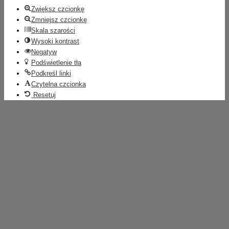
Zwiększ czcionkę
Zmniejsz czcionkę
Skala szarości
Wysoki kontrast
Negatyw
Podświetlenie tła
Podkreśl linki
Czytelna czcionka
Resetuj