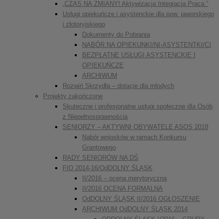
„CZAS NA ZMIANY! Aktywizacja Integracja Praca.”
Usługi opiekuńcze i asystenckie dla pow. jaworskiego
i złotoryjskiego
Dokumenty do Pobrania
NABÓR NA OPIEKUNKI/NI-ASYSTENTKI/CI
BEZPŁATNE USŁUGI ASYSTENCKIE I
OPIEKUŃCZE
ARCHIWUM
Rozwiń Skrzydła – dotacje dla młodych
Projekty zakończone
Skuteczne i profesjonalne usługi społeczne dla Osób
z Niepełnosprawnością
SENIORZY – AKTYWNI OBYWATELE ASOS 2018
Nabór wniosków w ramach Konkursu
Grantowego
RADY SENIORÓW NA DŚ
FIO 2014-16/OdDOLNY ŚLĄSK
II/2016 – ocena merytoryczna
II/2016 OCENA FORMALNA
OdDOLNY ŚLĄSK II/2016 OGŁOSZENIE
ARCHIWUM OdDOLNY ŚLĄSK 2014