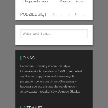
Poprzedni wpis
Poprzedni wpis
PODZIEL SIĘ !
O NAS
Legnickie Stowarzyszenie Inicjatyw
Obywatelskich powstało w 1999 r. jako efekt
spotkania grupy kilkunastu znajomych i
przyjaciół, połączonych wspólną pasją –
budową społeczeństwa obywatelskiego i
aktywizacją mieszkańców Dolnego Śląska.
INTRANET