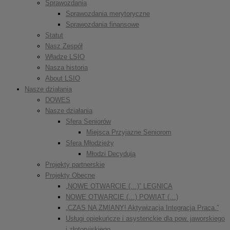
Sprawozdania
Sprawozdania merytoryczne
Sprawozdania finansowe
Statut
Nasz Zespół
Władze LSIO
Nasza historia
About LSIO
Nasze działania
DOWES
Nasze działania
Sfera Seniorów
Miejsca Przyjazne Seniorom
Sfera Młodzieży
Młodzi Decydują
Projekty partnerskie
Projekty Obecne
„NOWE OTWARCIE (…)” LEGNICA
NOWE OTWARCIE (…) POWIAT (…)
„CZAS NA ZMIANY! Aktywizacja Integracja Praca.”
Usługi opiekuńcze i asystenckie dla pow. jaworskiego
i złotoryjskiego