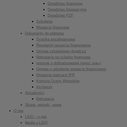
Doradztwo finansowe
Doradztwo Innowacyjne
Doradztwo PZP
Szkolenia
Wsparcie finansowe
Dokumenty do pobrania
Ścieżka pozafinansowa
Regulamin wsparcia finansowego
Umowa szkoleniowo doradcza
Rekrutacja na ścieżkę finansową
wniosek o dofinansowanie miejsc pracy
Umowa o udzielenie wsparcia finansowego
Wsparcie realizacji IPR
Komisja Oceny Wniosków
Archiwum
Aktualności
Rekrutacja
Skargi, wnioski, uwagi
O nas
LSIO – o nas
Media o LSIO