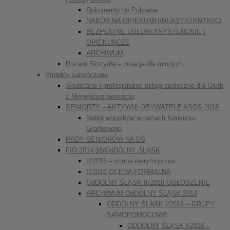
Dokumenty do Pobrania
NABÓR NA OPIEKUNKI/NI-ASYSTENTKI/CI
BEZPŁATNE USŁUGI ASYSTENCKIE I
OPIEKUŃCZE
ARCHIWUM
Rozwiń Skrzydła – dotacje dla młodych
Projekty zakończone
Skuteczne i profesjonalne usługi społeczne dla Osób
z Niepełnosprawnością
SENIORZY – AKTYWNI OBYWATELE ASOS 2018
Nabór wniosków w ramach Konkursu
Grantowego
RADY SENIORÓW NA DŚ
FIO 2014-16/OdDOLNY ŚLĄSK
II/2016 – ocena merytoryczna
II/2016 OCENA FORMALNA
OdDOLNY ŚLĄSK II/2016 OGŁOSZENIE
ARCHIWUM OdDOLNY ŚLĄSK 2014
ODDOLNY ŚLĄSK I/2016 – GRUPY
SAMOPOMOCOWE
ODDOLNY ŚLĄSK I/2016 –