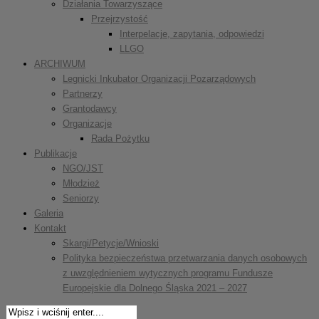
Działania Towarzyszące
Przejrzystość
Interpelacje, zapytania, odpowiedzi
LLGO
ARCHIWUM
Legnicki Inkubator Organizacji Pozarządowych
Partnerzy
Grantodawcy
Organizacje
Rada Pożytku
Publikacje
NGO/JST
Młodzież
Seniorzy
Galeria
Kontakt
Skargi/Petycje/Wnioski
Polityka bezpieczeństwa przetwarzania danych osobowych
z uwzględnieniem wytycznych programu Fundusze
Europejskie dla Dolnego Śląska 2021 – 2027