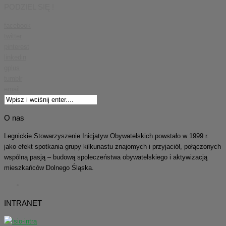
PODZIEL SIĘ !
facebook
twitter
pinterest
linkedin
gplus
tumblr
email
O nas
Legnickie Stowarzyszenie Inicjatyw Obywatelskich powstało w 1999 r.
jako efekt spotkania grupy kilkunastu znajomych i przyjaciół, połączonych
wspólną pasją – budową społeczeństwa obywatelskiego i aktywizacją
mieszkańców Dolnego Śląska.
INTRANET