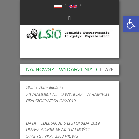
Otwórz 
NAJNOWSZE WYDARZENIA
WYNIKI NABORU 
Start
Aktualności
ZAWIADOMIENIE O WYBORZE W RAMACH
RR/LSIO/OWES/LG/6/2019
DATA PUBLIKACJI: 5 LISTOPADA 2019
PRZEZ
ADMIN
W
AKTUALNOŚCI
STATYSTYKA: 2363 VIEWS