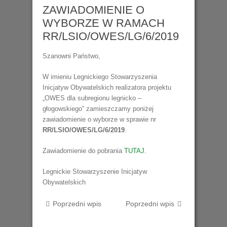
ZAWIADOMIENIE O
WYBORZE W RAMACH
RR/LSIO/OWES/LG/6/2019
Szanowni Państwo,
W imieniu Legnickiego Stowarzyszenia
Inicjatyw Obywatelskich realizatora projektu
„OWES dla subregionu legnicko –
głogowskiego” zamieszczamy poniżej
zawiadomienie o wyborze w sprawie nr
RR/LSIO/OWES/LG/6/2019
.
Zawiadomienie do pobrania
TUTAJ.
Legnickie Stowarzyszenie Inicjatyw
Obywatelskich
Poprzedni wpis
Poprzedni wpis