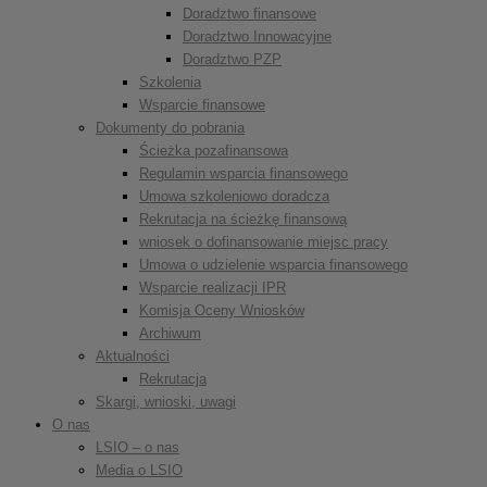
Doradztwo finansowe
Doradztwo Innowacyjne
Doradztwo PZP
Szkolenia
Wsparcie finansowe
Dokumenty do pobrania
Ścieżka pozafinansowa
Regulamin wsparcia finansowego
Umowa szkoleniowo doradcza
Rekrutacja na ścieżkę finansową
wniosek o dofinansowanie miejsc pracy
Umowa o udzielenie wsparcia finansowego
Wsparcie realizacji IPR
Komisja Oceny Wniosków
Archiwum
Aktualności
Rekrutacja
Skargi, wnioski, uwagi
O nas
LSIO – o nas
Media o LSIO