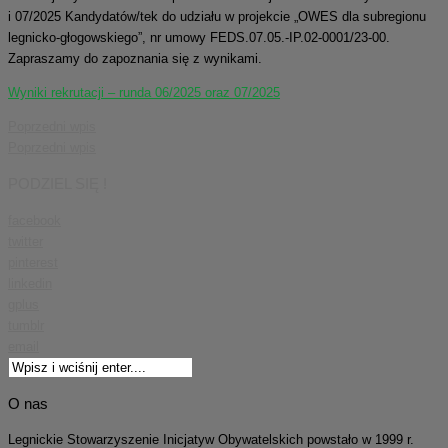
i 07/2025 Kandydatów/tek do udziału w projekcie „OWES dla subregionu
legnicko-głogowskiego”, nr umowy FEDS.07.05.-IP.02-0001/23-00.
Zapraszamy do zapoznania się z wynikami.
Wyniki rekrutacji – runda 06/2025 oraz 07/2025
Poprzedni wpis
Poprzedni wpis
PODZIEL SIĘ !
facebook
twitter
pinterest
linkedin
gplus
tumblr
email
O nas
Legnickie Stowarzyszenie Inicjatyw Obywatelskich powstało w 1999 r.