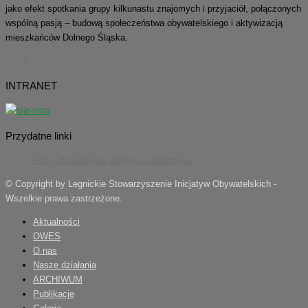
jako efekt spotkania grupy kilkunastu znajomych i przyjaciół, połączonych
wspólną pasją – budową społeczeństwa obywatelskiego i aktywizacją
mieszkańców Dolnego Śląska.
INTRANET
Przydatne linki
FIO – departament pożytku publicznego
© Copyright by Legnickie Stowarzyszenie Inicjatyw Obywatelskich -
Wszelkie prawa zastrzeżone.
Aktualności
OWES
O nas
Nasze działania
ARCHIWUM
Publikacje