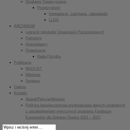
Działania Towarzyszące
Przejrzystość
Interpelacje, zapytania, odpowiedzi
LLGO
ARCHIWUM
Legnicki Inkubator Organizacji Pozarządowych
Partnerzy
Grantodawcy
Organizacje
Rada Pożytku
Publikacje
NGO/JST
Młodzież
Seniorzy
Galeria
Kontakt
Skargi/Petycje/Wnioski
Polityka bezpieczeństwa przetwarzania danych osobowych
z uwzględnieniem wytycznych programu Fundusze
Europejskie dla Dolnego Śląska 2021 – 2027