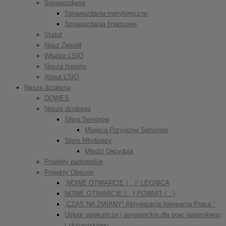
Sprawozdania
Sprawozdania merytoryczne
Sprawozdania finansowe
Statut
Nasz Zespół
Władze LSIO
Nasza historia
About LSIO
Nasze działania
DOWES
Nasze działania
Sfera Seniorów
Miejsca Przyjazne Seniorom
Sfera Młodzieży
Młodzi Decydują
Projekty partnerskie
Projekty Obecne
„NOWE OTWARCIE (…)” LEGNICA
NOWE OTWARCIE (…) POWIAT (…)
„CZAS NA ZMIANY! Aktywizacja Integracja Praca.”
Usługi opiekuńcze i asystenckie dla pow. jaworskiego
i złotoryjskiego